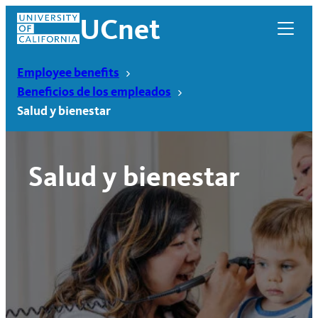
Skip
UCnet
to
content
Employee benefits
Beneficios de los empleados
Salud y bienestar
Salud y bienestar
UCnet