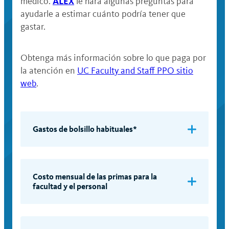
ALEX
médico.
le hará algunas preguntas para
ayudarle a estimar cuánto podría tener que
gastar.
Obtenga más información sobre lo que paga por
la atención en
UC Faculty and Staff PPO sitio
web
.
Gastos de bolsillo habituales*
Red UC Select (disponible solo en
California): Usted paga copagos fijos
por los servicios cubiertos y no hay
Costo mensual de las primas para la
facultad y el personal
deducible. El desembolso máximo
anual es de $6,100 para la cobertura
individual y $9,700 para la cobertura
Categoría
salarial
familiar.