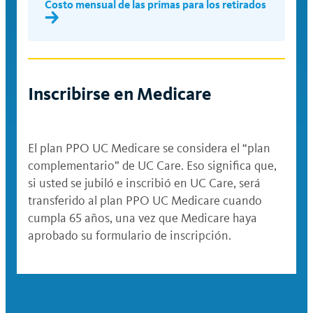
Costo mensual de las primas para los retirados
(tarifa
Usted
Usted +
Visitas a la oficina médica o al
salarial a
(Individual)
Niño(s)
centro de urgencias: $30
tiempo
completo)
Sala de emergencias: $300
$71,000 o
Inscribirse en Medicare
Hospitalización: $250
$232.12
$414.73
menos
Red Anthem Preferred: Después de
$71,001–
cumplir con el deducible, usted paga
$284.54
$508.41
El plan PPO UC Medicare se considera el “plan
$140,000
el 30% del costo del servicio.
complementario” de UC Care. Eso significa que,
Cobertura individual: $500 de
si usted se jubiló e inscribió en UC Care, será
$140,001–
$344.68
$615.86
deducible; $7,600 de
transferido al plan PPO UC Medicare cuando
$210,000
desembolso máximo
cumpla 65 años, una vez que Medicare haya
$210,001 o
aprobado su formulario de inscripción.
$401.43
$717.27
Cobertura para una familia de
más
tres personas o más: $1,000 de
deducible; $14,200 de
desembolso máximo