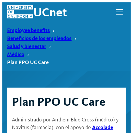
Skip
UCnet
to
content
Employee benefits
Beneficios de los empleados
Salud y bienestar
Médico
Plan PPO UC Care
Plan PPO UC Care
UCnet
Administrado por Anthem Blue Cross (médico) y
Accolade
Navitus (farmacia), con el apoyo de