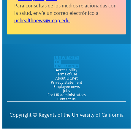
Para consultas de los medios relacionadas con
la salud, envíe un correo electrónico a
uchealthnews@ucop.edu
.
Accessibility
Terms of use
About UCnet
Privacy statement
Employee news
Jobs
For HR administrators
Contact us
Copyright ©
Regents of the University of California