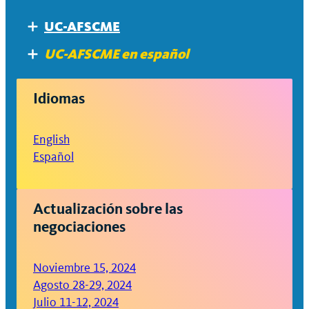
UC-AFSCME
Expand
About
UC-AFSCME en español
Expand
What UC is offering
Acerca de
Idiomas
Qué ofrece la UC
English
Español
Actualización sobre las
negociaciones
Noviembre 15, 2024
Agosto 28-29, 2024
Julio 11-12, 2024