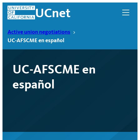
Skip
UCnet
to
content
Active union negotiations
UC-AFSCME en español
UC-AFSCME en
español
UCnet