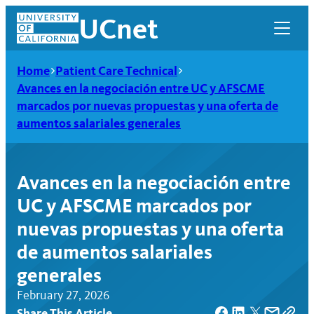
Skip
UCnet
to
content
Home
Patient Care Technical
Avances en la negociación entre UC y AFSCME
marcados por nuevas propuestas y una oferta de
aumentos salariales generales
Avances en la negociación entre
UC y AFSCME marcados por
nuevas propuestas y una oferta
de aumentos salariales
UCnet
generales
February 27, 2026
Share This Article