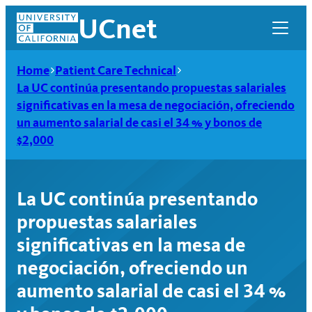
Skip
UCnet
to
content
Home
Patient Care Technical
La UC continúa presentando propuestas salariales
significativas en la mesa de negociación, ofreciendo
un aumento salarial de casi el 34 % y bonos de
$2,000
La UC continúa presentando
propuestas salariales
significativas en la mesa de
UCnet
negociación, ofreciendo un
aumento salarial de casi el 34 %