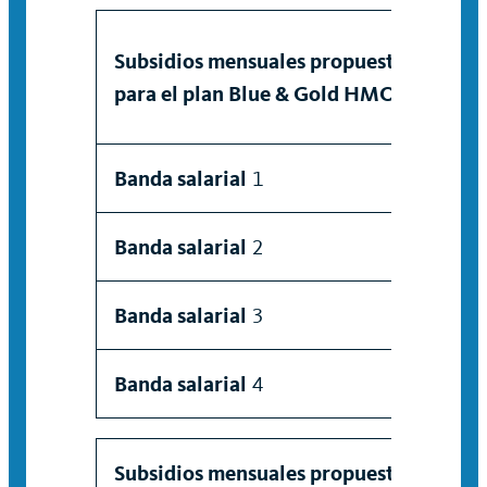
Subsidios mensuales propuestos
Ind
para el plan Blue & Gold HMO
Banda salarial
1
$2
Banda salarial
2
$1
Banda salarial
3
$9
Banda salarial
4
$1
Subsidios mensuales propuestos