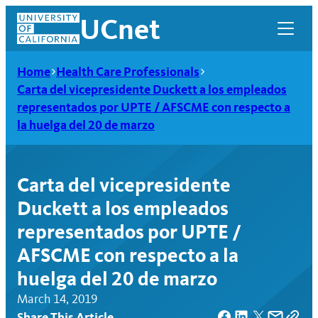
Skip
UCnet
to
content
Home
Health Care Professionals
Carta del vicepresidente Duckett a los empleados
representados por UPTE / AFSCME con respecto a
la huelga del 20 de marzo
Carta del vicepresidente
Duckett a los empleados
representados por UPTE /
AFSCME con respecto a la
UCnet
huelga del 20 de marzo
March 14, 2019
Share This Article