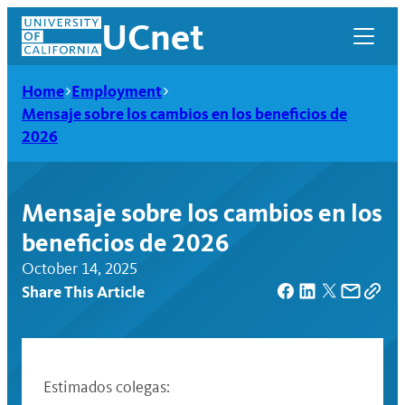
Skip
UCnet
to
content
Home
Employment
Mensaje sobre los cambios en los beneficios de
2026
Mensaje sobre los cambios en los
beneficios de 2026
October 14, 2025
Share This Article
UCnet
Estimados colegas: